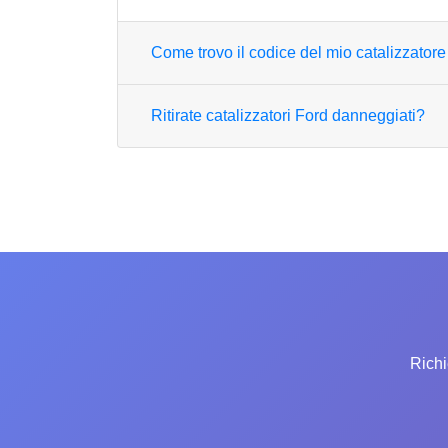
Come trovo il codice del mio catalizzator
Ritirate catalizzatori Ford danneggiati?
Richi