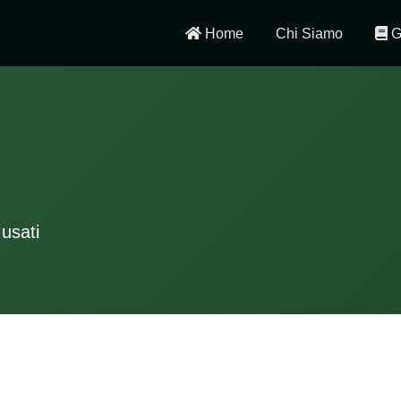
Home
Chi Siamo
G
d
 usati